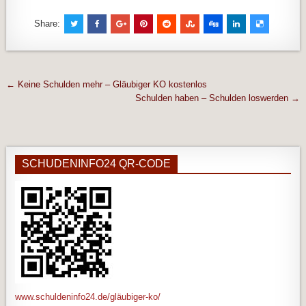
Share:
Beitragsnavigation
← Keine Schulden mehr – Gläubiger KO kostenlos
Schulden haben – Schulden loswerden →
SCHUDENINFO24 QR-CODE
www.schuldeninfo24.de/gläubiger-ko/