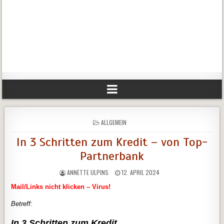
POSTED
ALLGEMEIN
IN
In 3 Schritten zum Kredit – von Top-
Partnerbank
ANNETTE ULPINS
12. APRIL 2024
Mail/Links nicht klicken – Virus!
Betreff:
In 3 Schritten zum Kredit