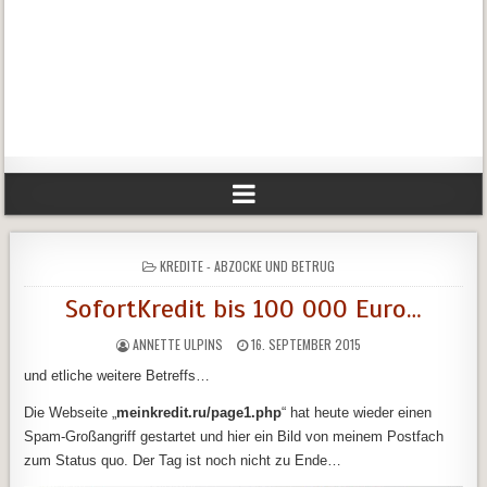
POSTED
KREDITE - ABZOCKE UND BETRUG
IN
SofortKredit bis 100 000 Euro…
ANNETTE ULPINS
16. SEPTEMBER 2015
und etliche weitere Betreffs…
Die Webseite „
meinkredit.ru/page1.php
“ hat heute wieder einen
Spam-Großangriff gestartet und hier ein Bild von meinem Postfach
zum Status quo. Der Tag ist noch nicht zu Ende…