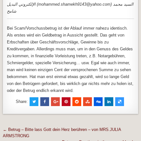
الإلكتروني البديل (mohammed.shamekh9143@yahoo.com) السيد محمد
شامخ
Bei Scam/Vorschussbetrug ist der Ablauf immer nahezu identisch.
Als erstes wird ein Geldbetrag in Aussicht gestellt. Das geht von
Erbschaften über Geschäftsvorschläge, Gewinne bis zu
Kreditvergaben. Allerdings muss man, um in den Genuss des Geldes
zu kommen, in finanzielle Vorleistung treten, z.B. Notargebühren,
Schmiergelder, spezielle Versicherung… usw. Egal wie auch immer,
man wird keinen einzigen Cent der versprochenen Summe zu sehen
bekommen. Hat man erst einmal etwas gezahlt, wird so lange Geld
von den Betrügern gefordert, bis wirklich gar nichts mehr zu holen ist,
oder der Betrug endlich erkannt wird.
Share:
Beitragsnavigation
← Betrug – Bitte lass Gott dein Herz berühren – von MRS.JULIA
ARMSTRONG