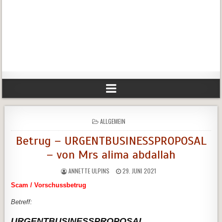
POSTED
ALLGEMEIN
IN
Betrug – URGENTBUSINESSPROPOSAL
– von Mrs alima abdallah
ANNETTE ULPINS
29. JUNI 2021
Scam / Vorschussbetrug
Betreff:
URGENTBUSINESSPROPOSAL