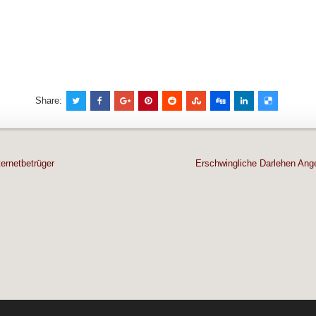
Share:
navigation
ernetbetrüger
Erschwingliche Darlehen Ang