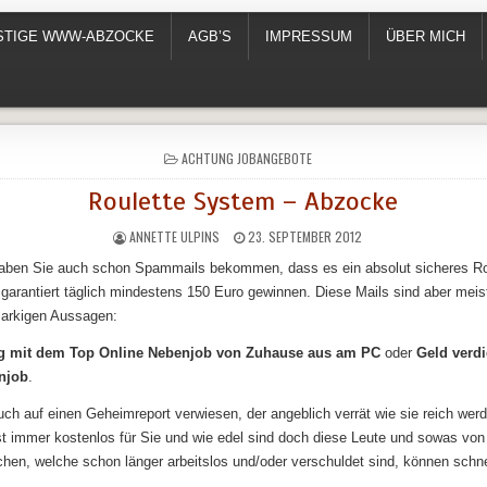
NSTIGE WWW-ABZOCKE
AGB’S
IMPRESSUM
ÜBER MICH
POSTED
ACHTUNG JOBANGEBOTE
IN
Roulette System – Abzocke
ANNETTE ULPINS
23. SEPTEMBER 2012
haben Sie auch schon Spammails bekommen, dass es ein absolut sicheres R
 garantiert täglich mindestens 150 Euro gewinnen. Diese Mails sind aber meis
markigen Aussagen:
ag mit dem Top Online Nebenjob von Zuhause aus am PC
oder
Geld verd
njob
.
ch auf einen Geheimreport verwiesen, der angeblich verrät wie sie reich wer
t immer kostenlos für Sie und wie edel sind doch diese Leute und sowas von
n, welche schon länger arbeitslos und/oder verschuldet sind, können schne