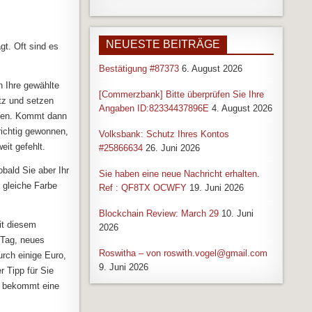
NEUESTE BEITRÄGE
gt. Oft sind es
Bestätigung #87373
6. August 2026
n Ihre gewählte
[Commerzbank] Bitte überprüfen Sie Ihre
tz und setzen
Angaben ID:82334437896E
4. August 2026
nnen. Kommt dann
richtig gewonnen,
Volksbank: Schutz Ihres Kontos
eit gefehlt.
#25866634
26. Juni 2026
bald Sie aber Ihr
Sie haben eine neue Nachricht erhalten.
e gleiche Farbe
Ref : QF8TX OCWFY
19. Juni 2026
Blockchain Review: March 29
10. Juni
it diesem
2026
 Tag, neues
Roswitha – von roswith.vogel@gmail.com
rch einige Euro,
9. Juni 2026
 Tipp für Sie
, bekommt eine