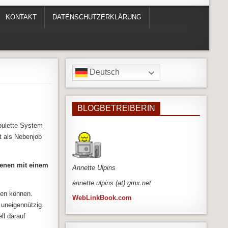
KONTAKT
DATENSCHUTZERKLÄRUNG
Deutsch
BLOGBETREIBERIN
oulette System
t als Nebenjob
ienen mit einem
An
nette Ulpins
annette.ulpins (at) gmx.net
den können.
WebLinkBook.com
 uneigennützig.
ll darauf