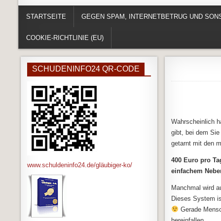
STARTSEITE
GEGEN SPAM, INTERNETBETRUG UND SO
COOKIE-RICHTLINIE (EU)
SCHUDENINFO24 QR-CODE
Wahrscheinlich 
gibt, bei dem Sie
getarnt mit den 
400 Euro pro T
www.schuldeninfo24.de/gläubiger-ko/
einfachem Nebe
Manchmal wird au
Dieses System is
Gerade Mensche
hereinfallen.