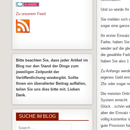
Und so würde Ihr
Zu unserem Feed
Sie melden sich 
sogar eine ganze
Ihr erster Einsat
Farbe, haben Sie
wieder auf die g
die gewählte Far
Bitte beachten Sie, dass jeder Artikel im
haben Sie also 1 
Blog nur den Stand der Dinge zum
Zu Anfangs werde
jeweiligen Zeitpunkt der
eigenes Geld eins
Veröffentlichung wiedergibt. Sollte
Ihnen ein überalterter Beitrag auffallen,
25x oder sogar n
teilen Sie uns dies bitte mit. Lieben
Die meisten Onli
Dank.
System erreicht.
Glück…schön wärs
aber der Einsatz
SUCHE IM BLOG
völlig kostenlos
gute Provision f
Search