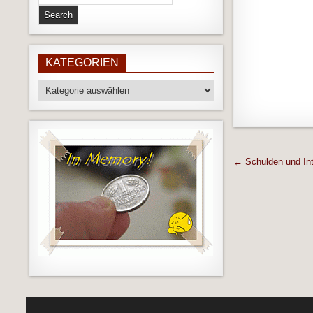
for:
KATEGORIEN
Kategorien
Beitrags
← Schulden und Int