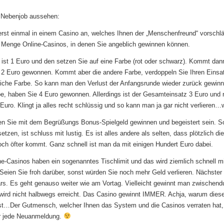
 Nebenjob aussehen:
erst einmal in einem Casino an, welches Ihnen der „Menschenfreund“ vorschlä
 Menge Online-Casinos, in denen Sie angeblich gewinnen können.
z ist 1 Euro und den setzen Sie auf eine Farbe (rot oder schwarz). Kommt dan
 2 Euro gewonnen. Kommt aber die andere Farbe, verdoppeln Sie Ihren Einsa
leiche Farbe. So kann man den Verlust der Anfangsrunde wieder zurück gewi
be, haben Sie 4 Euro gewonnen. Allerdings ist der Gesamteinsatz 3 Euro und 
Euro. Klingt ja alles recht schlüssig und so kann man ja gar nicht verlieren…w
n Sie mit dem Begrüßungs Bonus-Spielgeld gewinnen und begeistert sein. So
etzen, ist schluss mit lustig. Es ist alles andere als selten, dass plötzlich di
och öfter kommt. Ganz schnell ist man da mit einigen Hundert Euro dabei.
ne-Casinos haben ein sogenanntes Tischlimit und das wird ziemlich schnell m
 Seien Sie froh darüber, sonst würden Sie noch mehr Geld verlieren. Nächster
. Es geht genauso weiter wie am Vortag. Vielleicht gewinnt man zwischendu
 wird nicht halbwegs erreicht. Das Casino gewinnt IMMER. Achja, warum dieser
 ist…Der Gutmensch, welcher Ihnen das System und die Casinos verraten hat
ür jede Neuanmeldung.