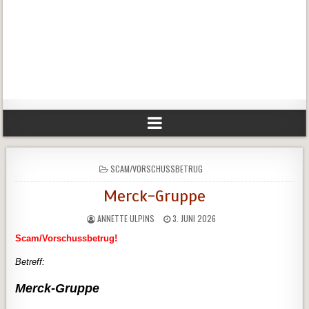
POSTED
SCAM/VORSCHUSSBETRUG
IN
Merck-Gruppe
ANNETTE ULPINS
3. JUNI 2026
Scam/Vorschussbetrug!
Betreff:
Merck-Gruppe