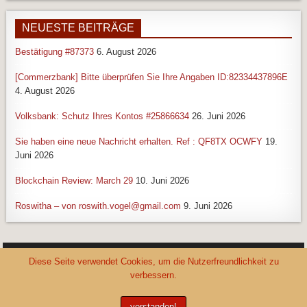
NEUESTE BEITRÄGE
Bestätigung #87373
6. August 2026
[Commerzbank] Bitte überprüfen Sie Ihre Angaben ID:82334437896E
4. August 2026
Volksbank: Schutz Ihres Kontos #25866634
26. Juni 2026
Sie haben eine neue Nachricht erhalten. Ref : QF8TX OCWFY
19.
Juni 2026
Blockchain Review: March 29
10. Juni 2026
Roswitha – von roswith.vogel@gmail.com
9. Juni 2026
Diese Seite verwendet Cookies, um die Nutzerfreundlichkeit zu
SUCHE HIER IM BLOG
verbessern.
Search
for:
verstanden!