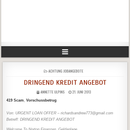
POSTED
ACHTUNG JOBANGEBOTE
IN
DRINGEND KREDIT ANGEBOT
ANNETTE ULPINS
21. JUNI 2013
419 Scam
,
Vorschussbetrug
Von: URGENT LOAN OFFER – richardsandrew773@gmail.com
Betreff: DRINGEND KREDIT ANGEBOT
Welcome To Norton Finanzen, Geldanlage