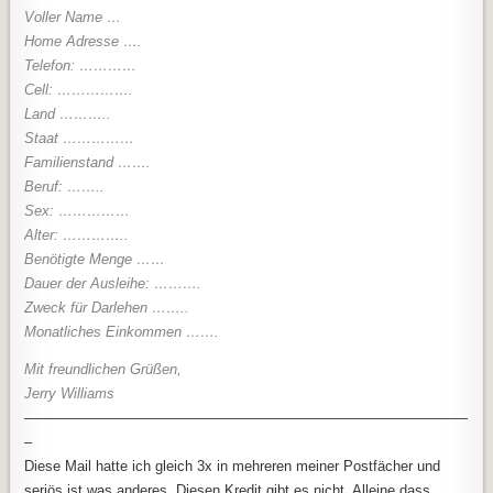
Voller Name …
Home Adresse ….
Telefon: …………
Cell: …………….
Land ………..
Staat ……………
Familienstand …….
Beruf: ……..
Sex: ……………
Alter: …………..
Benötigte Menge ……
Dauer der Ausleihe: ……….
Zweck für Darlehen ……..
Monatliches Einkommen …….
Mit freundlichen Grüßen,
Jerry Williams
———————————————————————————————
–
Diese Mail hatte ich gleich 3x in mehreren meiner Postfächer und
seriös ist was anderes. Diesen Kredit gibt es nicht. Alleine dass