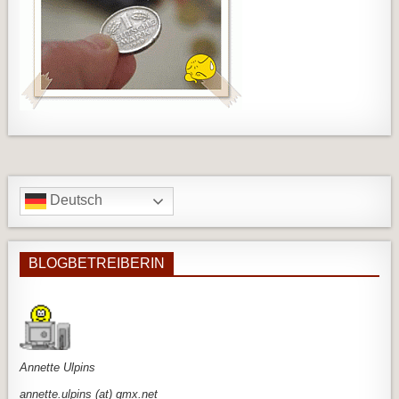
Deutsch
BLOGBETREIBERIN
An
nette Ulpins
annette.ulpins (at) gmx.net